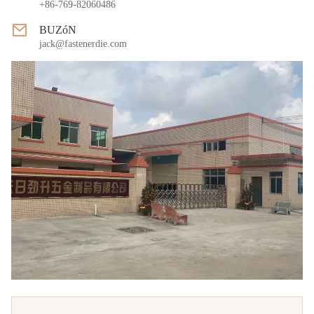
+86-769-82060486
BUZóN
jack@fastenerdie.com