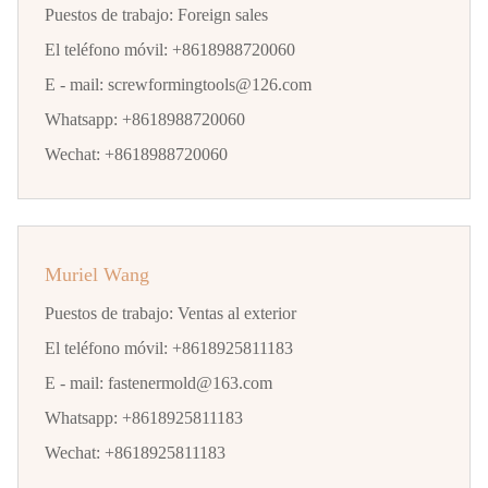
Puestos de trabajo:
Foreign sales
El teléfono móvil:
+8618988720060
E - mail:
screwformingtools@126.com
Whatsapp:
+8618988720060
Wechat:
+8618988720060
Muriel Wang
Puestos de trabajo:
Ventas al exterior
El teléfono móvil:
+8618925811183
E - mail:
fastenermold@163.com
Whatsapp:
+8618925811183
Wechat:
+8618925811183